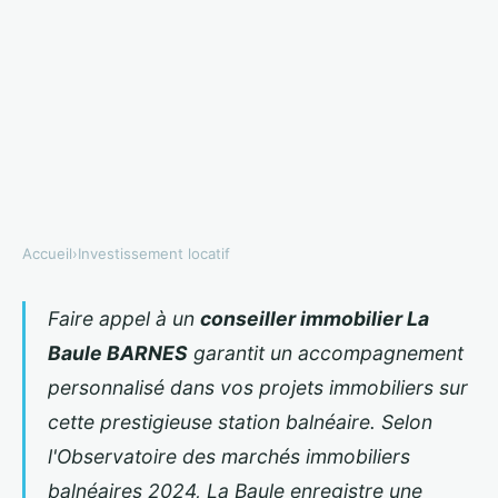
Accueil
›
Investissement locatif
INVESTISSEMENT LOCATIF
Conseiller immobilier à la baule
Faire appel à un
conseiller immobilier La
Baule BARNES
garantit un accompagnement
: accompagnement personnalisé
personnalisé dans vos projets immobiliers sur
barnes
cette prestigieuse station balnéaire. Selon
Rose
•
4 janvier 2026
•
16 min de lecture
l'Observatoire des marchés immobiliers
balnéaires 2024, La Baule enregistre une