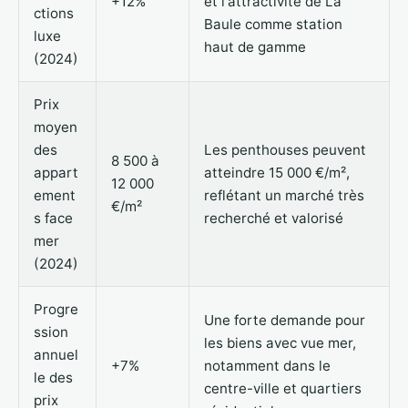
+12%
et l'attractivité de La
ctions
Baule comme station
luxe
haut de gamme
(2024)
Prix
moyen
des
Les penthouses peuvent
8 500 à
appart
atteindre 15 000 €/m²,
12 000
ement
reflétant un marché très
€/m²
s face
recherché et valorisé
mer
(2024)
Progre
Une forte demande pour
ssion
les biens avec vue mer,
annuel
+7%
notamment dans le
le des
centre-ville et quartiers
prix