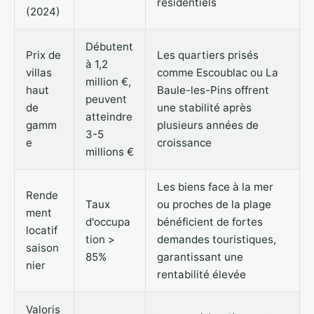
résidentiels
(2024)
Débutent
Prix de
Les quartiers prisés
à 1,2
villas
comme Escoublac ou La
million €,
haut
Baule-les-Pins offrent
peuvent
de
une stabilité après
atteindre
gamm
plusieurs années de
3-5
e
croissance
millions €
Les biens face à la mer
Rende
Taux
ou proches de la plage
ment
d'occupa
bénéficient de fortes
locatif
tion >
demandes touristiques,
saison
85%
garantissant une
nier
rentabilité élevée
Valoris